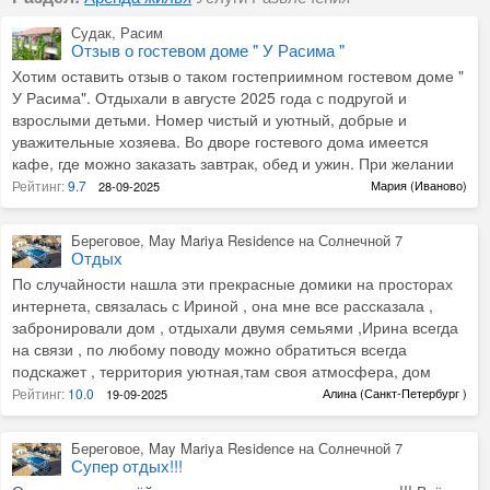
Судак, Расим
Отзыв о гостевом доме " У Расима "
Хотим оставить отзыв о таком гостеприимном гостевом доме "
У Расима". Отдыхали в августе 2025 года с подругой и
взрослыми детьми. Номер чистый и уютный, добрые и
уважительные хозяева. Во дворе гостевого дома имеется
кафе, где можно заказать завтрак, обед и ужин. При желании
можно у хозяев заказать шашлык(делают во дворе дома 1-2
Рейтинг:
9.7
Мария (Иваново)
28-09-2025
раза в неделю). До пляжа пешком минут 10, по пути рынок и
множество кафешек. Спасибо за гостеприимство, хороших
Береговое, May Mariya Residence на Солнечной 7
вам гостей и ждите нас снова)
Отдых
По случайности нашла эти прекрасные домики на просторах
интернета, связалась с Ириной , она мне все рассказала ,
забронировали дом , отдыхали двумя семьями ,Ирина всегда
на связи , по любому поводу можно обратиться всегда
подскажет , территория уютная,там своя атмосфера, дом
отличный для проживания , все что нужно имеется , бассейн с
Рейтинг:
10.0
Алина (Санкт-Петербург )
19-09-2025
подогревом , для деток есть площадка , анимация !
Рекомендую всем не пожалеете !
Береговое, May Mariya Residence на Солнечной 7
Супер отдых!!!