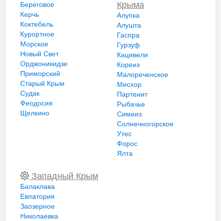
Крыма
Береговое
Керчь
Алупка
Коктебель
Алушта
Курортное
Гаспра
Морское
Гурзуф
Новый Свет
Кацивели
Орджоникидзе
Кореиз
Приморский
Малореченское
Старый Крым
Мисхор
Судак
Партенит
Феодосия
Рыбачье
Щелкино
Симеиз
Солнечногорское
Утес
Форос
Ялта
Западный Крым
Балаклава
Евпатория
Заозерное
Николаевка