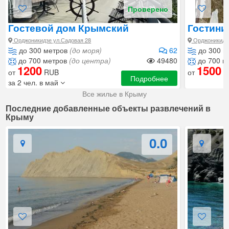
Проверено
Гостевой дом
Крымский
Гостин
кораблик
Орджоникидзе ул.Садовая 28
Орджоникидзе
до 300 метров
(до моря)
62
до 300 м
до 700 метров
(до центра)
49480
до 700 м
1200
1500
от
RUB
от
R
Подробнее
за 2 чел. в май
Все жилье в Крыму
Последние добавленные объекты развлечений в
Крыму
0.0