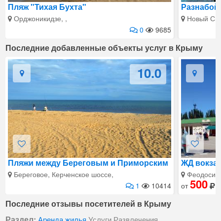
Пляж "Тихая Бухта"
Разнабой
Орджоникидзе, ,
Новый Свет
0
9685
Последние добавленные объекты услуг в Крыму
10.0
Пляжи между Береговым и Приморским
ЖД вокза
Береговое, Керченское шоссе,
Феодосия, 
500
1
10414
от
Последние отзывы посетителей в Крыму
Раздел:
Аренда жилья
Услуги
Развлечения