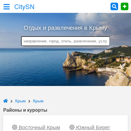
CitySN
Отдых и развлечения в Крыму
Крым
Крым
Районы и курорты
Восточный Крым
Южный Берег