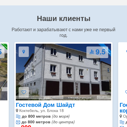
Наши клиенты
Работают и зарабатывают с нами уже не первый
год.
5
10.0
Гостевой Дом Крымский
Эл
кораблик
Ор
Орджоникидзе, ул.Садовая, д.28
до 500 метров
(до моря)