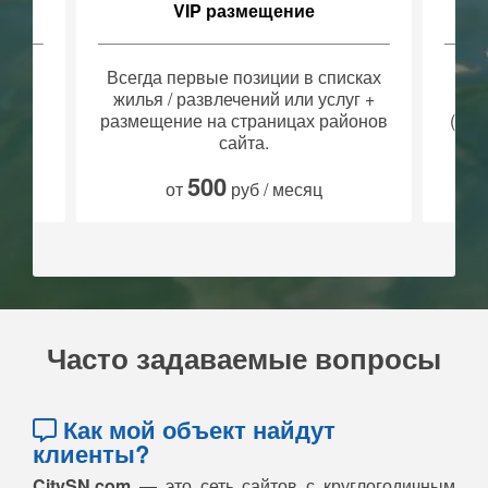
Баннерное размещение
сках
Прямой переход на Ваш объект в
Пря
уг +
правом столбце сайта
йонов
(размещается практически на всех
пр
страницах сайта).
2500
от
руб / месяц
Часто задаваемые вопросы
Как мой объект найдут
клиенты?
CitySN.com
— это сеть сайтов с круглогодичным