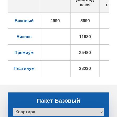
ключ
номе
Базовый
4990
5990
69
Бизнес
11980
139
Премиум
25480
274
Платинум
33230
352
Пакет Базовый