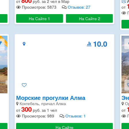
до 300 метров
(до центра)
от
1200
от
руб. за 2 чел в Май
П
Просмотров: 17457
Отзывов: 36
На Сайте 1
На Сайте 2
0
10.0
Эндуро
Ко
Орджоникидзе, ул.Почтовая 21
Фе
1000
от
руб. за 1 чел
от
Просмотров: 441730
Отзывов: 48
П
На Сайте