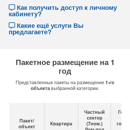
Как получить доступ к личному
кабинету?
Какие ещё услуги Вы
предлагаете?
Пакетное размещение на 1
год
Представленные пакеты на размещение
1-го
объекта
выбранной категории.
Частный
Гост
сектор
до
Пакет/
Квартира
(7ном.)
гост
объект
Дом под
(до