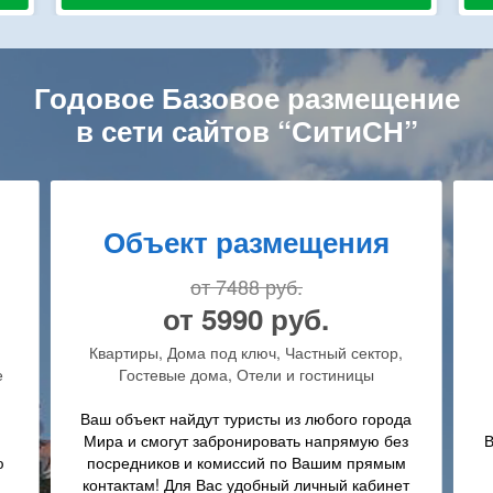
Годовое Базовое размещение
в сети сайтов “СитиСН”
Объект развлечений
от 7488 руб.
от 5990 руб.
,
Кафе, рестораны, бары, прокат техники,
пляжные развлечения, развлечения (на
земле, в воде, в воздухе)
да
з
Ваш объект найдут туристы из любого города
м
Мира и смогут связаться с вами напрямую
т
без посредников и комиссий по Вашим