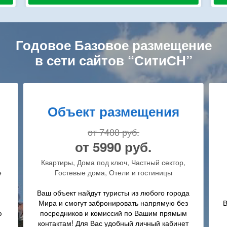
Годовое Базовое размещение
в сети сайтов “СитиСН”
Объект развлечений
от 7488 руб.
от 5990 руб.
,
Кафе, рестораны, бары, прокат техники,
пляжные развлечения, развлечения (на
земле, в воде, в воздухе)
да
з
Ваш объект найдут туристы из любого города
м
Мира и смогут связаться с вами напрямую
т
без посредников и комиссий по Вашим